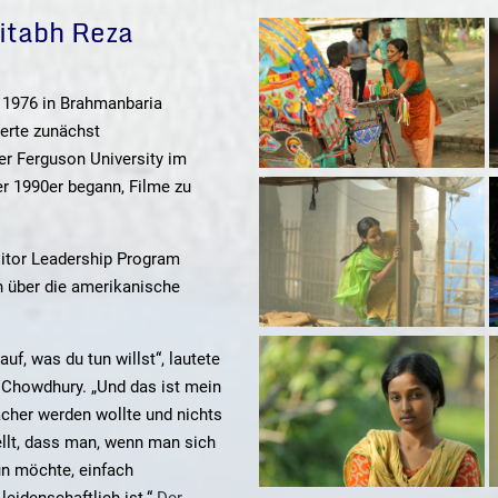
itabh Reza
1976 in Brahmanbaria
ierte zunächst
er Ferguson University im
er 1990er begann, Filme zu
sitor Leadership Program
 über die amerikanische
auf, was du tun willst“, lautete
 Chowdhury. „Und das ist mein
cher werden wollte und nichts
ellt, dass man, wenn man sich
un möchte, einfach
eidenschaftlich ist.“
Der