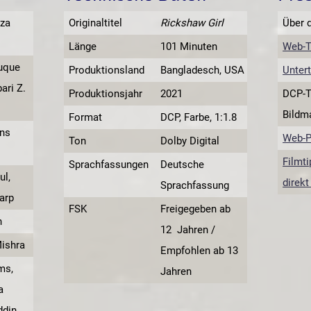
za
Originaltitel
Rickshaw Girl
Über 
Länge
101 Minuten
Web-T
uque
Produktionsland
Bangladesch, USA
Untert
ari Z.
Produktionsjahr
2021
DCP-T
Bildma
Format
DCP, Farbe, 1:1.8
ins
Web-P
Ton
Dolby Digital
Filmti
Sprachfassungen
Deutsche
ul,
direkt
Sprachfassung
arp
FSK
Freigegeben ab
n
12 Jahren /
Mishra
Empfohlen ab 13
ms,
Jahren
a
ddin