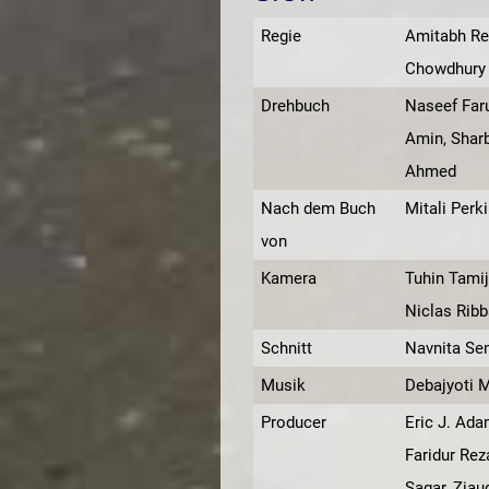
Regie
Amitabh Re
Chowdhury
Drehbuch
Naseef Far
Amin, Sharb
Ahmed
Nach dem Buch
Mitali Perk
von
Kamera
Tuhin Tamij
Niclas Ribb
Schnitt
Navnita Se
Musik
Debajyoti 
Producer
Eric J. Ada
Faridur Rez
Sagar, Ziau