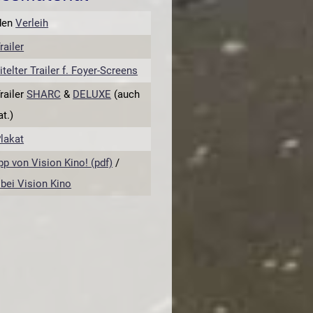
den
Verleih
railer
itelter Trailer f. Foyer-Screens
railer
SHARC
&
DELUXE
(auch
t.)
lakat
pp von Vision Kino! (pdf)
/
 bei Vision Kino