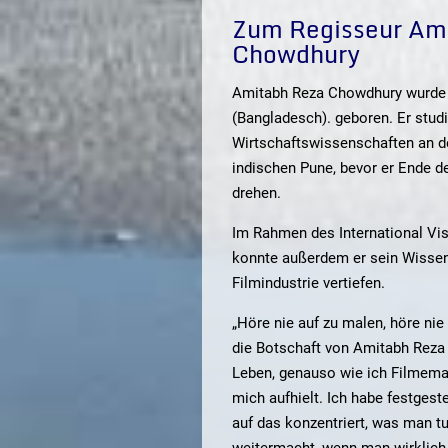
Zum Regisseur Am
Chowdhury
Amitabh Reza Chowdhury wurde 
(Bangladesch). geboren. Er stud
Wirtschaftswissenschaften an d
indischen Pune, bevor er Ende d
drehen.
Im Rahmen des International Vi
konnte außerdem er sein Wissen
Filmindustrie vertiefen.
„Höre nie auf zu malen, höre nie 
die Botschaft von Amitabh Reza
Leben, genauso wie ich Filmema
mich aufhielt. Ich habe festgest
auf das konzentriert, was man t
weitermacht, wenn man wirklich l