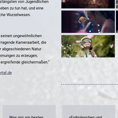
ustängsten von Jugendlichen
ben zu tun hat, und eine
sche Wurzelwesen.
h seinen ungewöhnlichen
rragende Kameraarbeit, die
er abgeschiedenen Natur
mmungen zu erzeugen,
ergreifende gleichermaßen.“
rtal.de
„Was mir am besten
„»Erdmännchen und