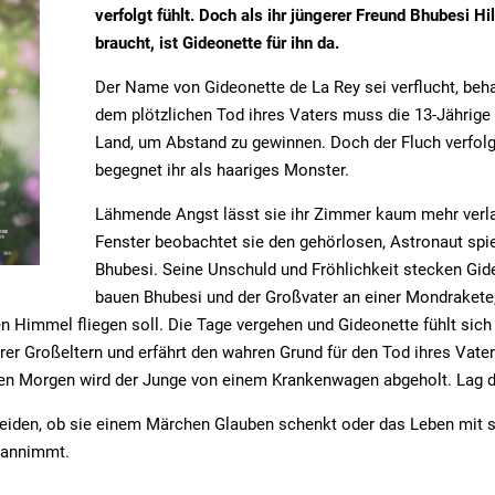
verfolgt fühlt. Doch als ihr jüngerer Freund Bhubesi H
braucht, ist Gideonette für ihn da.
Der Name von Gideonette de La Rey sei verflucht, be
dem plötzlichen Tod ihres Vaters muss die 13-Jährige 
Land, um Abstand zu gewinnen. Doch der Fluch verfolg
begegnet ihr als haariges Monster.
Lähmende Angst lässt sie ihr Zimmer kaum mehr verl
Fenster beobachtet sie den gehörlosen, Astronaut sp
Bhubesi. Seine Unschuld und Fröhlichkeit stecken Gid
bauen Bhubesi und der Großvater an einer Mondrakete, 
n Himmel fliegen soll. Die Tage vergehen und Gideonette fühlt sic
rer Großeltern und erfährt den wahren Grund für den Tod ihres Vaters
en Morgen wird der Junge von einem Krankenwagen abgeholt. Lag 
eiden, ob sie einem Märchen Glauben schenkt oder das Leben mit s
 annimmt.