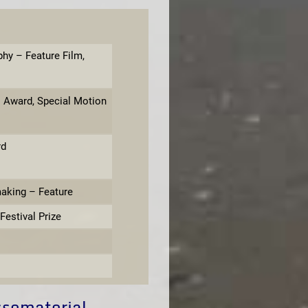
hy – Feature Film,
I Award, Special Motion
rd
aking – Feature
estival Prize
ssematerial