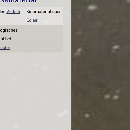
den
Verleih
Kinomaterial über
Eclair
ogisches
al bei
enster