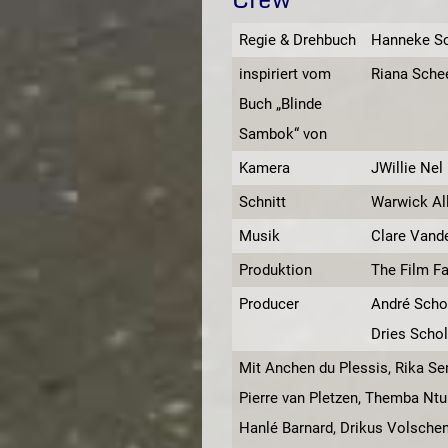
Regie & Drehbuch
Hanneke Sc
inspiriert vom
Riana Sche
Buch „Blinde
Sambok“ von
Kamera
JWillie Nel
Schnitt
Warwick Al
Musik
Clare Vand
Produktion
The Film Fa
Producer
André Schol
Dries Schol
Mit Anchen du Plessis, Rika Sen
Pierre van Pletzen, Themba Ntul
Hanlé Barnard, Drikus Volschen