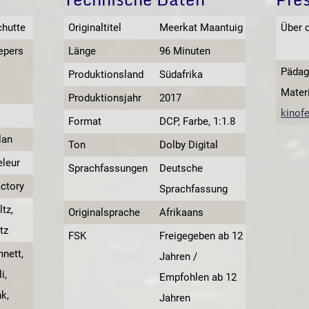
hutte
Originaltitel
Meerkat Maantuig
Über 
epers
Länge
96 Minuten
Pädag
Produktionsland
Südafrika
Materi
Produktionsjahr
2017
kinof
Format
DCP, Farbe, 1:1.8
lan
Ton
Dolby Digital
eleur
Sprachfassungen
Deutsche
ctory
Sprachfassung
tz,
Originalsprache
Afrikaans
tz
FSK
Freigegeben ab 12
nett,
Jahren /
i,
Empfohlen ab 12
k,
Jahren