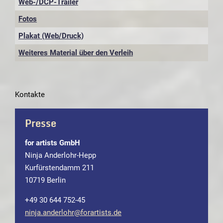
Web-/DCP-Trailer
Fotos
Plakat (Web/Druck)
Weiteres Material über den Verleih
Kontakte
Presse
for artists GmbH
Ninja Anderlohr-Hepp
Kurfürstendamm 211
10719 Berlin
+49 30 644 752-45
ninja.anderlohr@forartists.de