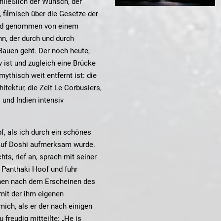
hließlich der Wunsch, der
, filmisch über die Gesetze der
and genommen von einem
n, der durch und durch
Bauen geht. Der noch heute,
v ist und zugleich eine Brücke
 mythisch weit entfernt ist: die
tektur, die Zeit Le Corbusiers,
 und Indien intensiv
f, als ich durch ein schönes
auf Doshi aufmerksam wurde.
hts, rief an, sprach mit seiner
u Panthaki Hoof und fuhr
chen nach dem Erscheinen des
mit der ihm eigenen
ich, als er der nach einigen
freudig mitteilte: „He is