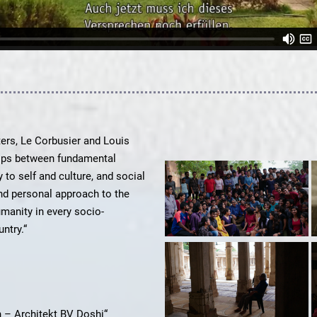
ters, Le Corbusier and Louis
hips between fundamental
 to self and culture, and social
and personal approach to the
manity in every socio-
ntry.“
 – Architekt BV Doshi“