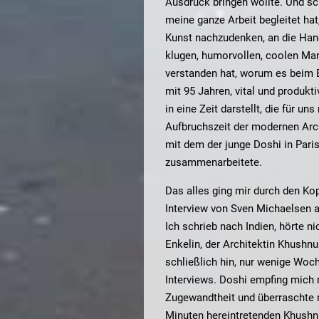
Ausdruck bringen wollte. Und sc
meine ganze Arbeit begleitet hat
Kunst nachzudenken, an die H
klugen, humorvollen, coolen Man
verstanden hat, worum es beim 
mit 95 Jahren, vital und produkti
in eine Zeit darstellt, die für uns
Aufbruchszeit der modernen Archi
mit dem der junge Doshi in Paris
zusammenarbeitete.
Das alles ging mir durch den Kop
Interview von Sven Michaelsen 
Ich schrieb nach Indien, hörte nic
Enkelin, der Architektin Khushn
schließlich hin, nur wenige Wo
Interviews. Doshi empfing mich 
Zugewandtheit und überraschte m
Minuten hereintretenden Khushnu 