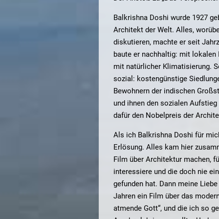
Balkrishna Doshi wurde 1927 geb
Architekt der Welt. Alles, worüb
diskutieren, machte er seit Jahr
baute er nachhaltig: mit lokalen
mit natürlicher Klimatisierung. S
sozial: kostengünstige Siedlung
Bewohnern der indischen Großst
und ihnen den sozialen Aufstieg 
dafür den Nobelpreis der Architek
Als ich Balkrishna Doshi für mic
Erlösung. Alles kam hier zusamm
Film über Architektur machen, fü
interessiere und die doch nie ein
gefunden hat. Dann meine Liebe z
Jahren ein Film über das modern
atmende Gott“, und die ich so g