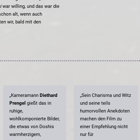
i
war willing, und das war die
schon alt, wenn auch
ten wir, bald mit den
„Kameramann
Diethard
„Sein Charisma und Witz
Prengel
gießt das in
und seine teils
ruhige,
humorvollen Anekdoten
wohlkomponierte Bilder,
machen den Film zu
die etwas von Doshis
einer Empfehlung nicht
warmherzigem,
nur für