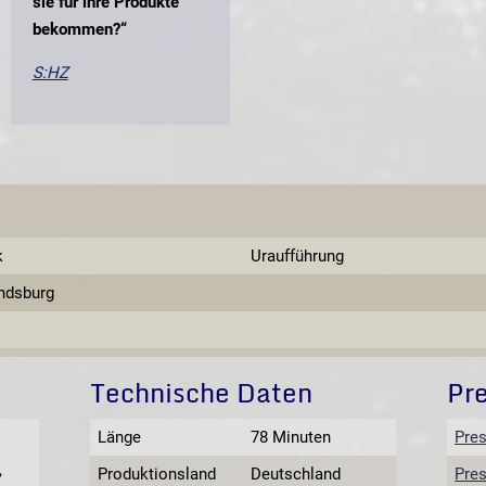
sie für ihre Produkte
bekommen?“
S:HZ
k
Uraufführung
ndsburg
Technische Daten
Pr
Länge
78 Minuten
Pres
,
Produktionsland
Deutschland
Pres