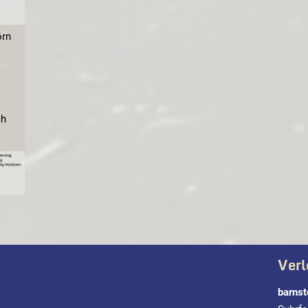
örn
ch
Verl
barnst