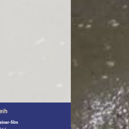
eih
einer-film