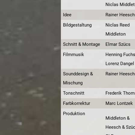
Niclas Middle
Idee
Rainer Heesch
Bildgestaltung
Niclas Reed
Middleton
Schnitt & Montage
Elmar Szücs
Filmmusik
Henning Fuchs
Lorenz Dangel
Sounddesign &
Rainer Heesch
Mischung
Tonschnitt
Frederik Thom
Farbkorrektur
Marc Lontzek
Produktion
Middleton &
Heesch & Szü