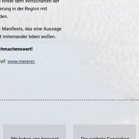
 hinter dem Wirtschaften der
erung in der Region mit
den.
es Manifests, das eine Aussage
t miteinander leben wollen.
achmachenswert!
Hof:
www.meierei-
„Wir haben uns bewusst
„Die sechste Generation