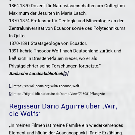
1864-1870 Dozent für Naturwissenschaften am Collegium
Maximum der Jesuiten in Maria Laach,
1870-1874 Professor für Geologie und Mineralogie an der
Zentraluniversität von Ecuador sowie des Polytechnikums
in Quito.
1870-1891 Staatsgeologe von Ecuador.
1891 kehrte Theodor Wolf nach Deutschland zurück und
ließ sich in Dresden-Plauen nieder, wo er als
Privatgelehrter seine Forschungen fortsetzte.”
B
adische Landesbibliothek
[2]
[1]
https://en.wikipedia.org/wiki/Theodor_Wolf
[2]
https://digital.blb-karlsruhe.de/name/view/7160819?lang=de
Regisseur Dario Aguirre über ‚Wir,
die Wolfs‘
„In meinen Filmen ist meine Familie ein wiederkehrendes
Element und häufig der Ausgangspunkt für die Erzählung.