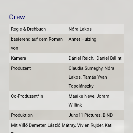
Crew
Regie & Drehbuch
Nóra Lakos
basierend auf dem Roman
Annet Huizing
von
Kamera
Dániel Reich, Daniel Bálint
Produzent
Claudia Sümeghy, Nóra
Lakos, Tamás Yvan
Topolánszky
Co-Produzent*in
Maaike Neve, Joram
Willink
Produktion
Juno11 Pictures, BIND
Mit Villő Demeter, László Mátray, Vivien Rujder, Kati